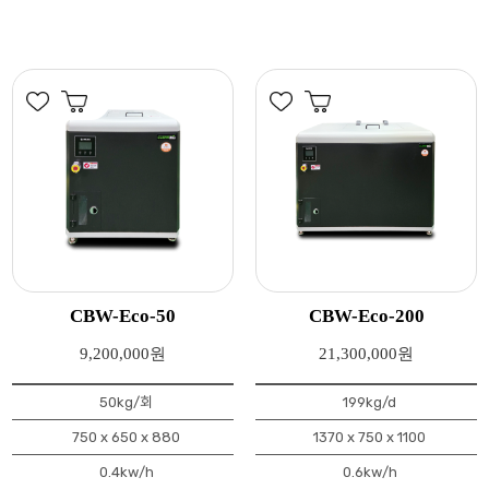
BW-Eco-50
CBW-Eco-200
CB
9,200,000원
21,300,000원
1
50kg/회
199kg/d
0 x 650 x 880
1370 x 750 x 1100
107
0.4kw/h
0.6kw/h