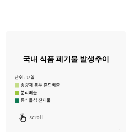
국내 식품 폐기물 발생추이
단위 : t/일
종량제 봉투 혼합배출
분리배출
동식물성 잔재물
scroll
1만 